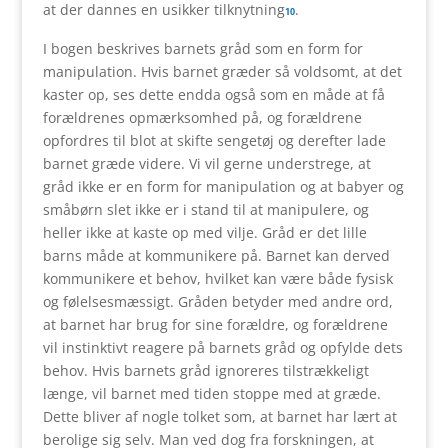
at der dannes en usikker tilknytning
.
10
I bogen beskrives barnets gråd som en form for
manipulation. Hvis barnet græder så voldsomt, at det
kaster op, ses dette endda også som en måde at få
forældrenes opmærksomhed på, og forældrene
opfordres til blot at skifte sengetøj og derefter lade
barnet græde videre. Vi vil gerne understrege, at
gråd ikke er en form for manipulation og at babyer og
småbørn slet ikke er i stand til at manipulere, og
heller ikke at kaste op med vilje. Gråd er det lille
barns måde at kommunikere på. Barnet kan derved
kommunikere et behov, hvilket kan være både fysisk
og følelsesmæssigt. Gråden betyder med andre ord,
at barnet har brug for sine forældre, og forældrene
vil instinktivt reagere på barnets gråd og opfylde dets
behov. Hvis barnets gråd ignoreres tilstrækkeligt
længe, vil barnet med tiden stoppe med at græde.
Dette bliver af nogle tolket som, at barnet har lært at
berolige sig selv. Man ved dog fra forskningen, at