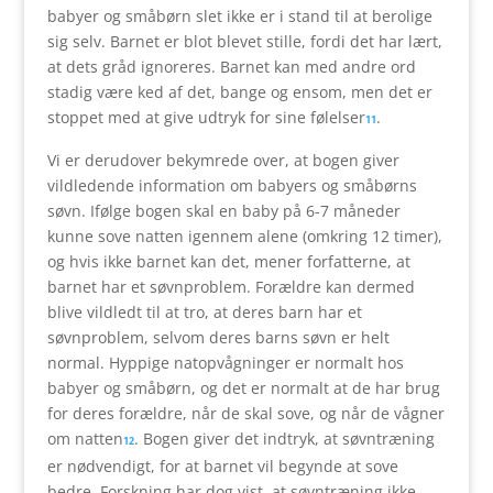
babyer og småbørn slet ikke er i stand til at berolige
sig selv. Barnet er blot blevet stille, fordi det har lært,
at dets gråd ignoreres. Barnet kan med andre ord
stadig være ked af det, bange og ensom, men det er
stoppet med at give udtryk for sine følelser
.
11
Vi er derudover bekymrede over, at bogen giver
vildledende information om babyers og småbørns
søvn. Ifølge bogen skal en baby på 6-7 måneder
kunne sove natten igennem alene (omkring 12 timer),
og hvis ikke barnet kan det, mener forfatterne, at
barnet har et søvnproblem. Forældre kan dermed
blive vildledt til at tro, at deres barn har et
søvnproblem, selvom deres barns søvn er helt
normal. Hyppige natopvågninger er normalt hos
babyer og småbørn, og det er normalt at de har brug
for deres forældre, når de skal sove, og når de vågner
om natten
. Bogen giver det indtryk, at søvntræning
12
er nødvendigt, for at barnet vil begynde at sove
bedre. Forskning har dog vist, at søvntræning ikke