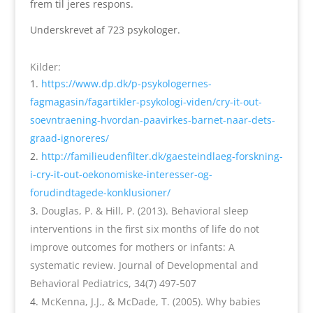
frem til jeres respons.
Underskrevet af 723 psykologer.
Kilder:
https://www.dp.dk/p-psykologernes-
fagmagasin/fagartikler-psykologi-viden/cry-it-out-
soevntraening-hvordan-paavirkes-barnet-naar-dets-
graad-ignoreres/
http://familieudenfilter.dk/gaesteindlaeg-forskning-
i-cry-it-out-oekonomiske-interesser-og-
forudindtagede-konklusioner/
Douglas, P. & Hill, P. (2013). Behavioral sleep
interventions in the first six months of life do not
improve outcomes for mothers or infants: A
systematic review. Journal of Developmental and
Behavioral Pediatrics, 34(7) 497-507
McKenna, J.J., & McDade, T. (2005). Why babies