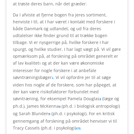
at trøste deres barn, når det græder.
Da I afviste at fjerne bogen fra jeres sortiment,
henviste I til, at I har været i kontakt med forskere i
både Danmark og udlandet, og ud fra deres
udtalelser ikke finder grund til at trække bogen
tilbage. Vi er nysgerrige på, hvilke forskere I har
spurgt, og hvilke studier, I har lagt vægt på. Vi vil gøre
opmærksom på, at forskning på området generelt er
af lav kvalitet
og at der kan være økonomiske
1
interesser for nogle forskere i at anbefale
søvntræningsbøger
. Vi vil opfordre jer til at søge
2
viden hos nogle af de forskere, som har påpeget, at
der kan være risikofaktorer forbundet med
søvntræning, for eksempel Pamela Douglas
(læge og
3
ph.d.), James McKenna
(ph.d. i biologisk antropologi)
4
og Sarah Blunden
(ph.d. i psykologi). For en kritisk
5
gennemgang af forskning på området henviser vi til
Tracy Cassels (ph.d. i psykologi)
.
6
7
8