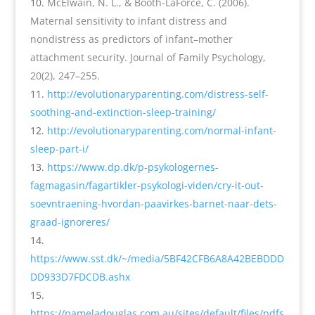
McElwain, N. L., & Booth-LaForce, C. (2006).
Maternal sensitivity to infant distress and
nondistress as predictors of infant–mother
attachment security. Journal of Family Psychology,
20(2), 247–255.
http://evolutionaryparenting.com/distress-self-
soothing-and-extinction-sleep-training/
http://evolutionaryparenting.com/normal-infant-
sleep-part-i/
https://www.dp.dk/p-psykologernes-
fagmagasin/fagartikler-psykologi-viden/cry-it-out-
soevntraening-hvordan-paavirkes-barnet-naar-dets-
graad-ignoreres/
https://www.sst.dk/~/media/5BF42CFB6A8A42BEBDDD
DD933D7FDCDB.ashx
https://pameladouglas.com.au/sites/default/files/pdfs