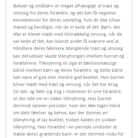
Babyer og småbørn er meget afhængige af trøst og
omsorg fra deres forældre, og det kan få negative
konsekvenser for deres udvikling, hvis de ikke bliver
trøstet og beroliget, når de er kede af det. Børn, der
ikke er blevet mødt med tilstrækkelig omsorg, når de
var kede af det, kan blandt andet få sværere ved at
håndtere deres følelser
. Manglende trøst og omsorg
9
kan derudover skade tilknytningen imellem barnet og
forældrene. Tilknytning vil sige et følelsesmæssigt
bånd imellem børn og deres forældre, og dette bånd
kan være af god eller mindre god kvalitet. Hvis barnet
bliver mødt med trøst og omsorg, når det har brug
for det, og føler sig tryg i relationen til sine forældre,
er der tale om en sikker tilknytning. Hvis barnet
derimod oplever perioder, hvor der ikke tages hånd
om dets følelser og behov, kan der dannes en
tilknytning af lav kvalitet, hvilket kaldes en usikker
tilknytning. Hvis forældre i en periode undlader at
trøste deres grædende barn, er der dermed risiko for