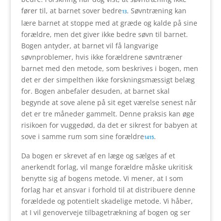
fører til, at barnet sover bedre
. Søvntræning kan
13
lære barnet at stoppe med at græde og kalde på sine
forældre, men det giver ikke bedre søvn til barnet.
Bogen antyder, at barnet vil få langvarige
søvnproblemer, hvis ikke forældrene søvntræner
barnet med den metode, som beskrives i bogen, men
det er der simpelthen ikke forskningsmæssigt belæg
for. Bogen anbefaler desuden, at barnet skal
begynde at sove alene på sit eget værelse senest når
det er tre måneder gammelt. Denne praksis kan øge
risikoen for vuggedød, da det er sikrest for babyen at
sove i samme rum som sine forældre
.
14
15
Da bogen er skrevet af en læge og sælges af et
anerkendt forlag, vil mange forældre måske ukritisk
benytte sig af bogens metode. Vi mener, at I som
forlag har et ansvar i forhold til at distribuere denne
forældede og potentielt skadelige metode. Vi håber,
at I vil genoverveje tilbagetrækning af bogen og ser